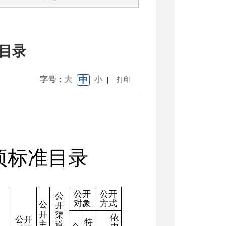
准目录
中
字号：
大
小
|
打印
项标准目录
公开
公开
公
对象
方式
公
开
开
渠
依
公开
特
主
道