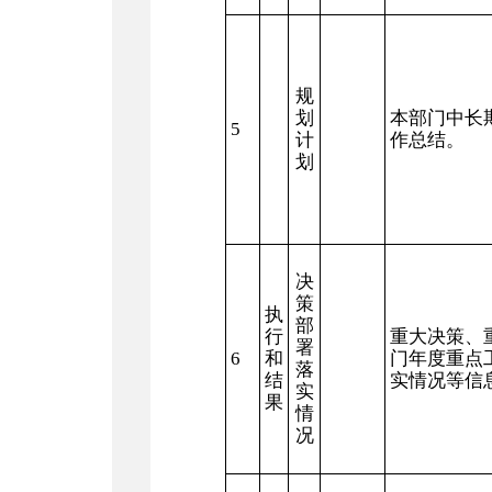
规
划
本部门中长
5
计
作总结。
划
决
策
执
部
行
重大决策、
署
6
和
门年度重点
落
结
实情况等信
实
果
情
况