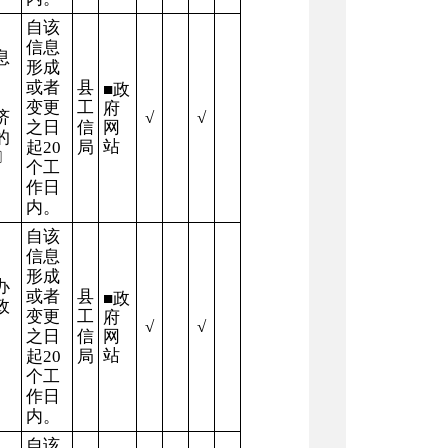
自该
信息
息
形成
或者
县
■
政
变更
工
府
济
√
√
之日
信
网
的
站
起
20
局
〕
个工
作日
内。
自该
信息
形成
办
或者
县
■
政
政
变更
工
府
√
√
之日
信
网
站
起
20
局
个工
作日
内。
自该