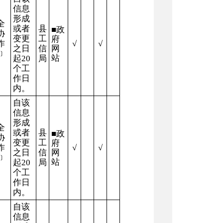
信息
形成
全
或者
县
■
政
协
变更
工
府
作
√
√
之日
信
网
﹞
站
起
20
局
个工
作日
内。
自该
信息
形成
全
或者
县
■
政
协
变更
工
府
作
√
√
之日
信
网
﹞
站
起
20
局
个工
作日
内。
自该
信息