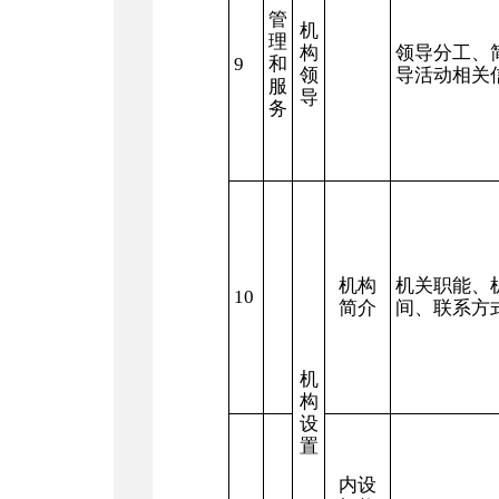
管
机
理
构
领导分工、
9
和
领
导活动相关
服
导
务
机构
机关职能、
10
简介
间、联系方
机
构
设
置
内设