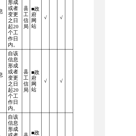
形成
或者
县
■
政
息
变更
工
府
√
√
之日
信
网
站
起
20
局
个工
作日
内。
自该
信息
形成
或者
县
■
政
息
变更
工
府
√
√
之日
信
网
站
起
20
局
个工
作日
内。
自该
信息
形成
■
政
或者
县