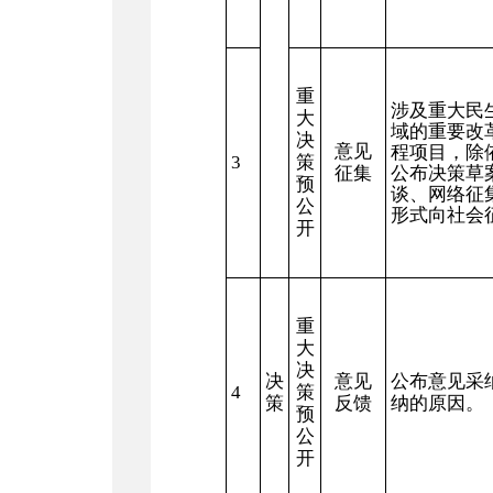
重
涉及重大民
大
域的重要改
决
意见
程项目，除
3
策
征集
公布决策草
预
谈、网络征
公
形式向社会
开
重
大
决
决
意见
公布意见采
4
策
策
反馈
纳的原因。
预
公
开