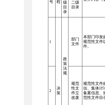
号
程
级
二级
目
目录
录
本部门印发
部门
1
规范性文件
文件
件。
政
策
法
规
规范
规范性文件
决
性文
估、集体讨
2
策
件立
备案信息、
改废
范性文件目