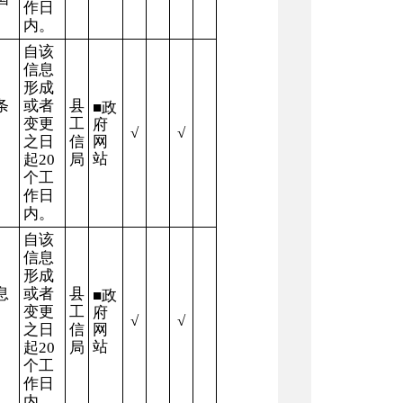
作日
内。
自该
信息
形成
条
或者
县
■
政
变更
工
府
√
√
之日
信
网
站
起
20
局
个工
作日
内。
自该
信息
形成
息
或者
县
■
政
变更
工
府
√
√
之日
信
网
站
起
20
局
个工
作日
内。