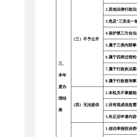
2.
其他法律行政法
3.
危及
“
三安全一
4.
保护第三方合法
（三）不予公开
5.
属于三类内部事
6.
属于四类过程性
三、
7.
属于行政执法案
本年
8.
属于行政查询事
度办
1.
本机关不掌握相
理结
（四）无法提供
2.
没有现成信息需
果
3.
补正后申请内容
1.
信访举报投诉类