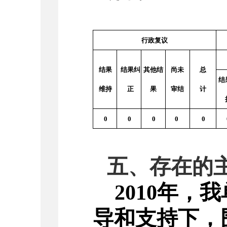
行政复议
结果
结果纠
其他结
尚未
总
结
维持
正
果
审结
计
0
0
0
0
0
五、存在的
2010
年，我
导和支持下，