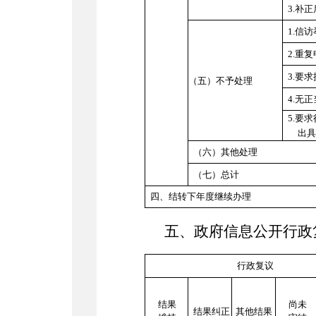
3.
补正
1.
信访
2.
重复
3.
要求
（五）不予处理
4.
无正
5.
要求
出具
（六）其他处理
（七）总计
四、结转下年度继续办理
五
、政府信息公开行政
行政复议
结果
尚未
结果纠正
其他结果