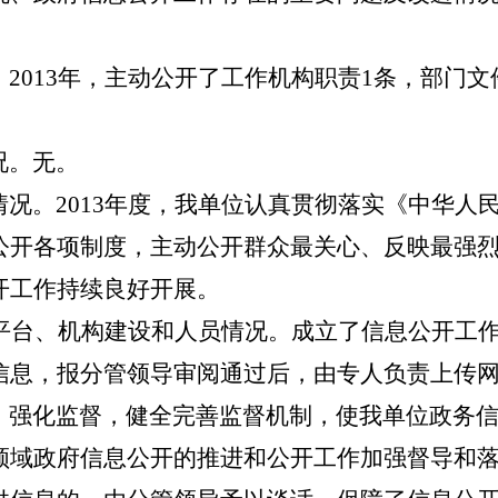
。
2013
年，主动公开了
工作机构职责
1
条，部门文
况
。无。
2013
年度，我单位认真
贯彻落实《中华人
情况
。
公开各项制度，
主
动公开群众最关心、反映最强
开工作持续良好开展。
平台
、机构建设和人员情况。
成立了信息公开工
信息，报分管领导审阅通过后，由专人负责上传
强化监督，健全完善监督机制，使我
单位
政务
。
领域政府信息公开的推进和公开工作加强督导和