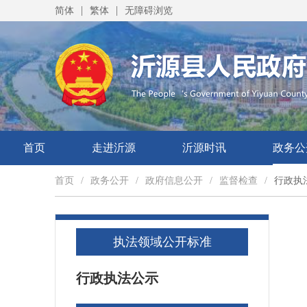
|
|
简体
繁体
无障碍浏览
首页
走进沂源
沂源时讯
政务公
首页
/
政务公开
/
政府信息公开
/
监督检查
/
行政执
执法领域公开标准
行政执法公示