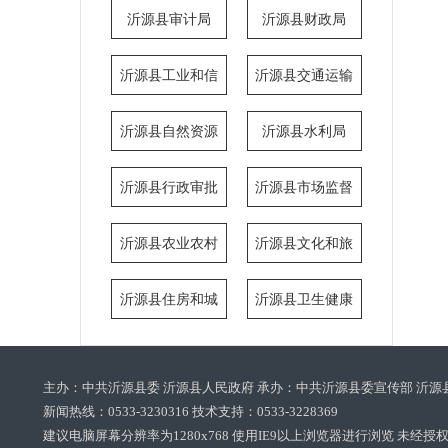
局
执法局
沂源县审计局
沂源县财政局
沂源县工业和信
沂源县交通运输
息化局
局
沂源县自然资源
沂源县水利局
局
沂源县行政审批
沂源县市场监督
服务局
管理局
沂源县农业农村
沂源县文化和旅
局
游局
沂源县住房和城
沂源县卫生健康
乡建设局
局
主办：中共沂源县委 沂源县人民政府 承办：中共沂源县委宣传部 沂源
新闻热线：0533-3230316 技术支持：0533-3228369‌‌
建议电脑屏幕分辨率为1280x768 使用IE9以上浏览器进行浏览 未经授权禁止