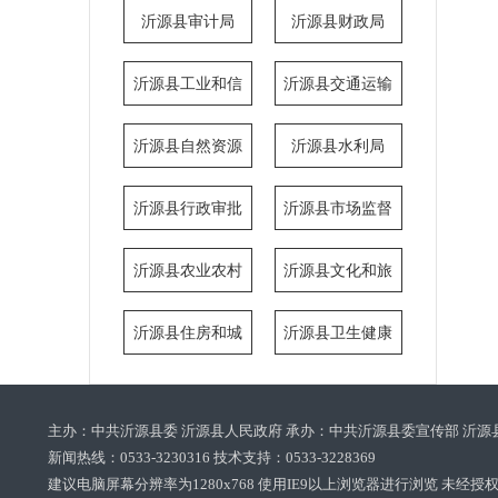
局
执法局
沂源县审计局
沂源县财政局
沂源县工业和信
沂源县交通运输
息化局
局
沂源县自然资源
沂源县水利局
局
沂源县行政审批
沂源县市场监督
服务局
管理局
沂源县农业农村
沂源县文化和旅
局
游局
沂源县住房和城
沂源县卫生健康
乡建设局
局
主办：中共沂源县委 沂源县人民政府 承办：中共沂源县委宣传部 沂源
新闻热线：0533-3230316 技术支持：0533-3228369‌‌
建议电脑屏幕分辨率为1280x768 使用IE9以上浏览器进行浏览 未经授权禁止