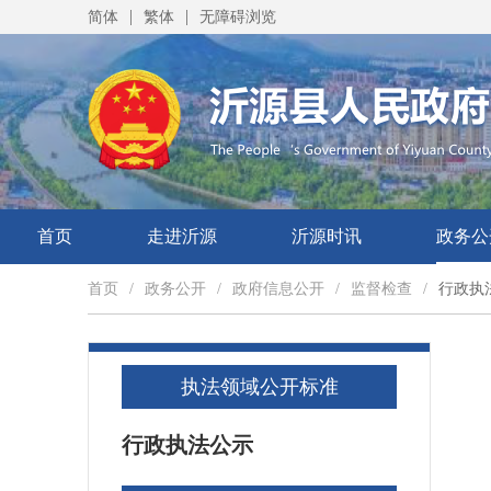
|
|
简体
繁体
无障碍浏览
首页
走进沂源
沂源时讯
政务公
首页
/
政务公开
/
政府信息公开
/
监督检查
/
行政执
执法领域公开标准
行政执法公示