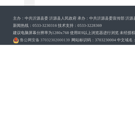
主办：中共沂源县委 沂源县人民政府 承办：中共沂源县委宣传部 沂源
新闻热线：0533-3230316 技术支持：0533-3228369‌‌
建议电脑屏幕分辨率为1280x768 使用IE9以上浏览器进行浏览 未经授权禁止
鲁公网安备 37032302000139
网站标识码：3703230004 中文域