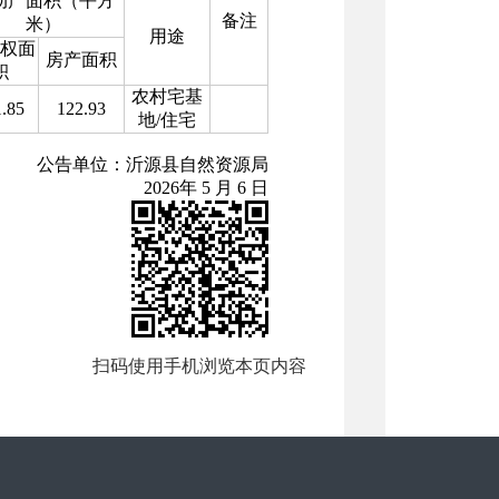
动产面积（平方
备注
米）
用途
权面
房产面积
积
农村宅基
.85
122.93
地
/
住宅
公告单位：沂源县自然资源局
2026
年
5
月
6
日
扫码使用手机浏览本页内容