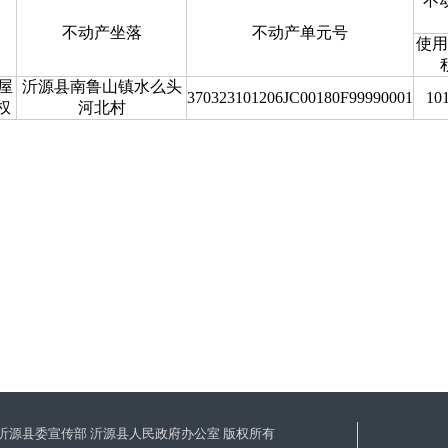
不
不动产坐落
不动产单元号
使用
屋
沂源县南鲁山镇水么头
370323101206JC00180F99990001
101
权
河北村
沂源县委宣传部 沂源县人民政府办公室 版权所有