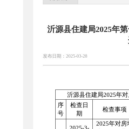
沂源县住建局2025年
发布日期：2025-03-28
沂源县住建局
202
5
年对
序
检查日
检查事项
号
期
202
5
年对
房
202
5
-
3
-