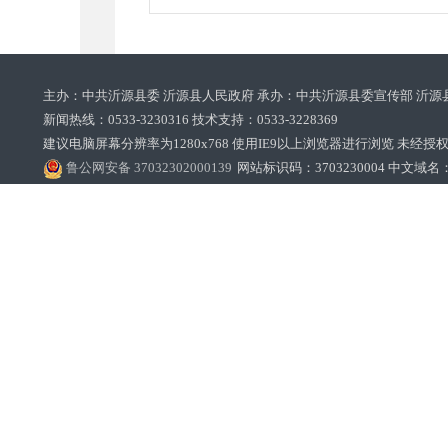
主办：中共沂源县委 沂源县人民政府 承办：中共沂源县委宣传部 沂源
新闻热线：0533-3230316 技术支持：0533-3228369‌‌
建议电脑屏幕分辨率为1280x768 使用IE9以上浏览器进行浏览 未经授权禁止
鲁公网安备 37032302000139
网站标识码：3703230004 中文域