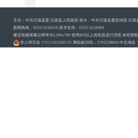
主办：中共沂源县委 沂源县人民政府 承办：中共沂源县委宣传部 沂源
新闻热线：0533-3230316 技术支持：0533-3228369‌‌
建议电脑屏幕分辨率为1280x768 使用IE9以上浏览器进行浏览 未经授权禁止
鲁公网安备 37032302000139
网站标识码：3703230004 中文域