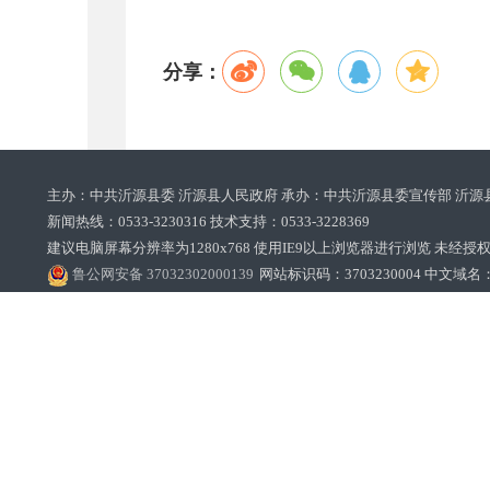
分享：
主办：中共沂源县委 沂源县人民政府 承办：中共沂源县委宣传部 沂源
新闻热线：0533-3230316 技术支持：0533-3228369‌‌
建议电脑屏幕分辨率为1280x768 使用IE9以上浏览器进行浏览 未经授权禁止
鲁公网安备 37032302000139
网站标识码：3703230004 中文域