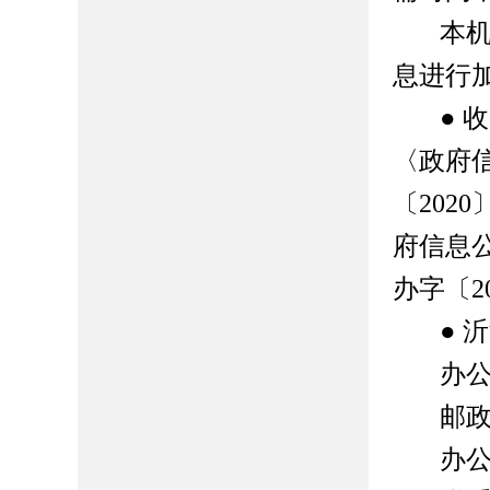
本
息进行
●
收
〈政府
〔
2020
府信息
办字〔
2
●
沂
办
邮
办