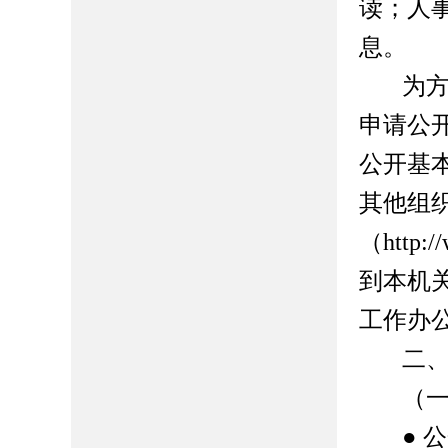
读
；人
息。
为
申请公
公开基
其他组
（
http:/
到本机
工作办
二
（
●
公