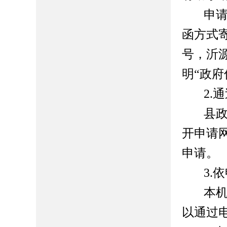
申
函方式
号
，
沂
明
“
政府
2.
通
县
开申请
申请。
3.
依
本
以通过