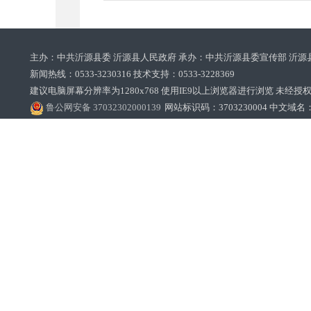
主办：中共沂源县委 沂源县人民政府 承办：中共沂源县委宣传部 沂源
新闻热线：0533-3230316 技术支持：0533-3228369‌‌
建议电脑屏幕分辨率为1280x768 使用IE9以上浏览器进行浏览 未经授权禁止
鲁公网安备 37032302000139
网站标识码：3703230004 中文域