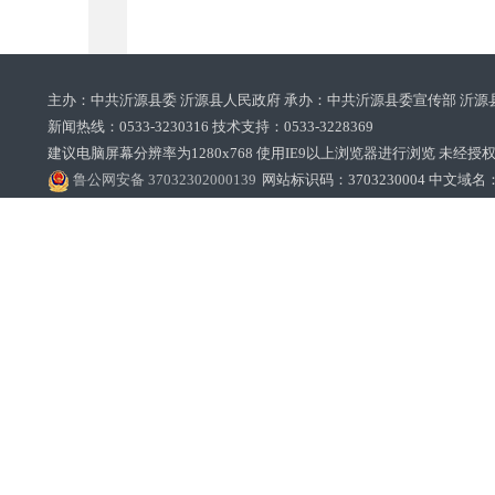
主办：中共沂源县委 沂源县人民政府 承办：中共沂源县委宣传部 沂源
新闻热线：0533-3230316 技术支持：0533-3228369‌‌
建议电脑屏幕分辨率为1280x768 使用IE9以上浏览器进行浏览 未经授权禁止
鲁公网安备 37032302000139
网站标识码：3703230004 中文域