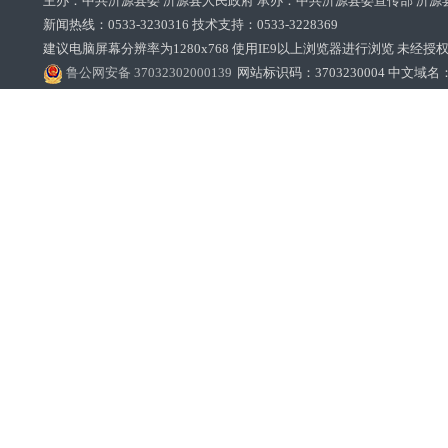
主办：中共沂源县委 沂源县人民政府 承办：中共沂源县委宣传部 沂源
新闻热线：0533-3230316 技术支持：0533-3228369‌‌
建议电脑屏幕分辨率为1280x768 使用IE9以上浏览器进行浏览 未经授权禁止
鲁公网安备 37032302000139
网站标识码：3703230004 中文域