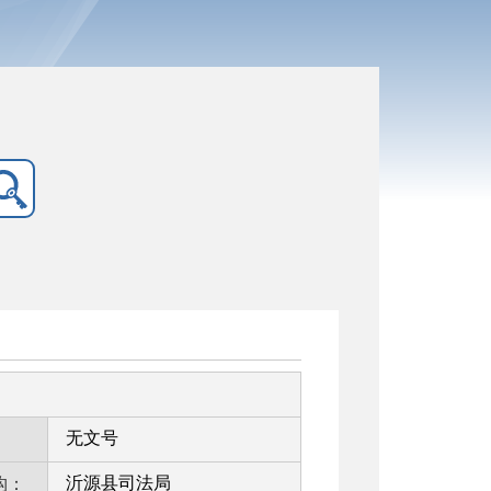
无文号
：
沂源县司法局
构：