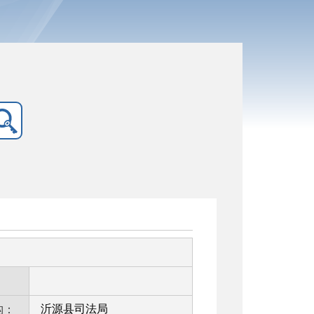
：
沂源县司法局
构：