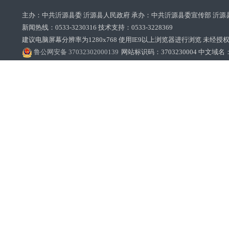
主办：中共沂源县委 沂源县人民政府 承办：中共沂源县委宣传部 沂源
新闻热线：0533-3230316 技术支持：0533-3228369‌‌
建议电脑屏幕分辨率为1280x768 使用IE9以上浏览器进行浏览 未经授权禁止
鲁公网安备 37032302000139
网站标识码：3703230004 中文域