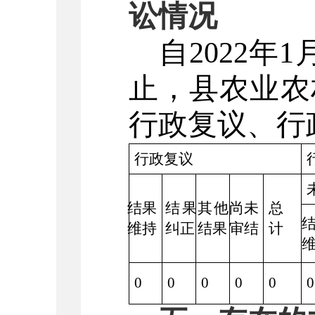
讼情况
自202
2
年1
止，县
农业农
行政复议、行
行政复议
结果
结果
其他
尚未
总
维持
纠正
结果
审结
计
0
0
0
0
0
0