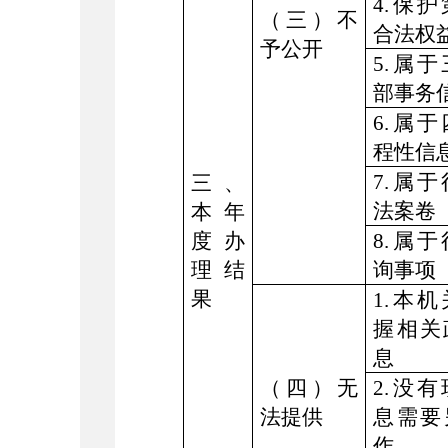
4.保
（三）不
合法权
予公开
5.属
部事务
6.属
程性信
7.属
三、
法案卷
本年
度办
8.属
理结
询事项
果
1.本
握相关
息
（四）无
2.没
法提供
息需要
作