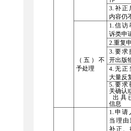
3.补
内容仍
1.信
诉类申
2.重复
3.要
（五）不
开出版
予处理
4.无
大量反
5.要
关确认
出具
信息
1.申
当理由
补正、