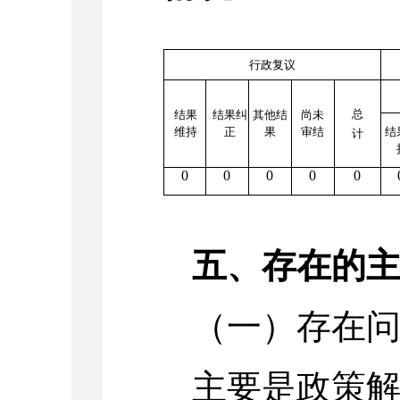
行政复议
总
结果
结果纠
其他结
尚未
维持
正
果
审结
结
计
0
0
0
0
0
五、存在的
（一）存在
主要是政策