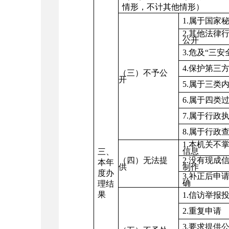
情形，不计其他情形）
1.
属于国家
2.
其他法律
公开
3.
危及
“
三安
4.
保护第三
（三）不予公
开
5.
属于三类
6.
属于四类
7.
属于行政
8.
属于行政
1.
本机关不
信息
三、
（四）无法提
2.
没有现成
本年
供
制作
度办
3.
补正后申
确
理结
果
1.
信访举报
2.
重复申请
3.
要求提供