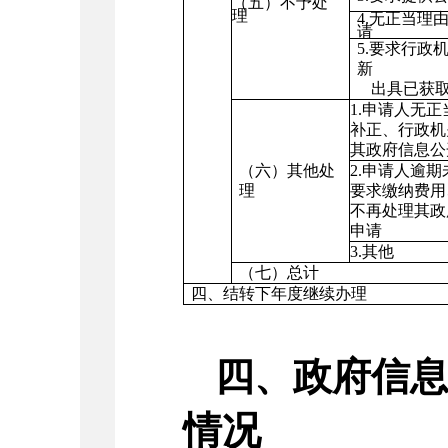
（五）不予处
理
4.
无正当理
请
5.
要求行政
新
出具已获
1.
申请人无正
补正、行政机
其政府信息公
（六）其他处
2.
申请人逾期
理
要求缴纳费用
不再处理其政
申请
3.
其他
（七）总计
四、结转下年度继续办理
四、政府信
情况