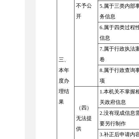
不予公
5.属于三类内部
开
务信息
6.属于四类过程
信息
7.属于行政执法
卷
三、
本年
8.属于行政查询
度办
项
理结
1.本机关不掌握
果
关政府信息
（四）
2.没有现成信息
无法提
要另行制作
供
3.补正后申请内