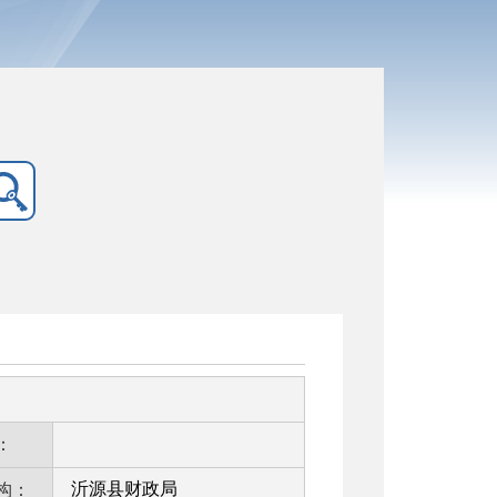
：
沂源县财政局
构：