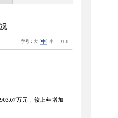
情况
中
字号：
大
小
|
打印
4903.07万
元，
较上年增加