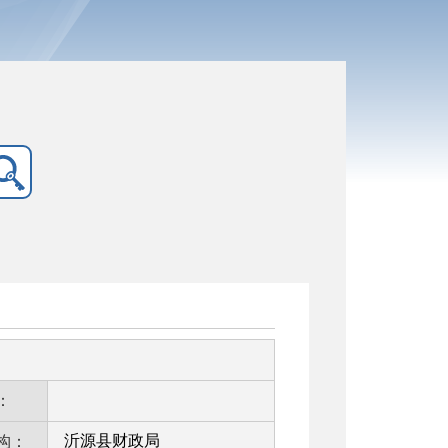
：
沂源县财政局
构：