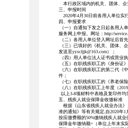
本行政区域内的机关、团体、企
三、申报时间
2020年4月30日前各用人单
四、申报要求
（一）自通知下发之日起各用人单
服务网上申报。网址：http://service.sdd
（二）各用人单位登入网址后首先
（三）已填好的《机关、团体、企
发送至yyxcljjk@163.com）；
（四）用人单位法人证书或营业执
（五）在职残疾职工的《身份证》
（六）在职残疾职工的第二代《中
件；
（七）在职残疾职工的《养老保险
（八）在职残疾职工上年度（20
以上3-8项材料中表格及复印件
五
、残疾人就业保障金收缴标准
根据《山东省残疾人就业办法》
准的通知》等有关规定,自2020年
按应缴费额的50%缴纳残疾人就业
保障金年缴纳额=（单位上年末实