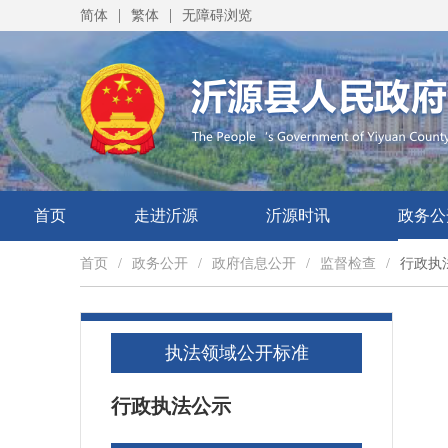
|
|
简体
繁体
无障碍浏览
首页
走进沂源
沂源时讯
政务公
首页
/
政务公开
/
政府信息公开
/
监督检查
/
行政执
执法领域公开标准
行政执法公示