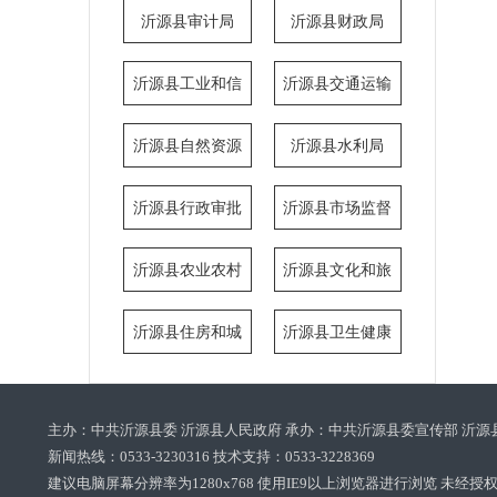
局
执法局
沂源县审计局
沂源县财政局
沂源县工业和信
沂源县交通运输
息化局
局
沂源县自然资源
沂源县水利局
局
沂源县行政审批
沂源县市场监督
服务局
管理局
沂源县农业农村
沂源县文化和旅
局
游局
沂源县住房和城
沂源县卫生健康
乡建设局
局
主办：中共沂源县委 沂源县人民政府 承办：中共沂源县委宣传部 沂源
新闻热线：0533-3230316 技术支持：0533-3228369‌‌
建议电脑屏幕分辨率为1280x768 使用IE9以上浏览器进行浏览 未经授权禁止